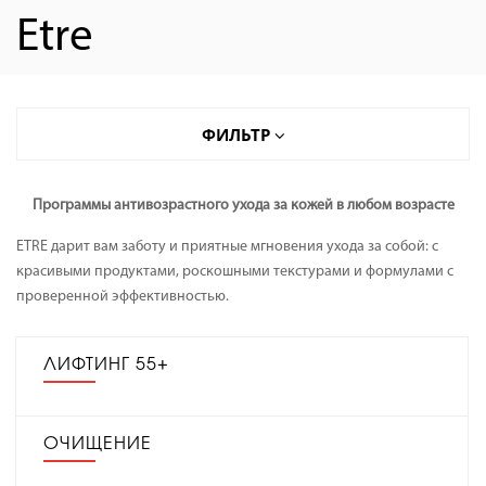
Etre
ФИЛЬТР
ФИЛЬТР
Программы антивозрастного ухода за кожей в любом возрасте
Контроль возраста Age Expert
ETRE дарит вам заботу и приятные мгновения ухода за собой: с
Контроль морщин Wrinkle Solution
красивыми продуктами, роскошными текстурами и формулами с
Контроль молодости Youth Control
проверенной эффективностью.
Очищение Clean Expert
Специальный уход Supreme Serum
ЛИФТИНГ 55+
ОЧИЩЕНИЕ