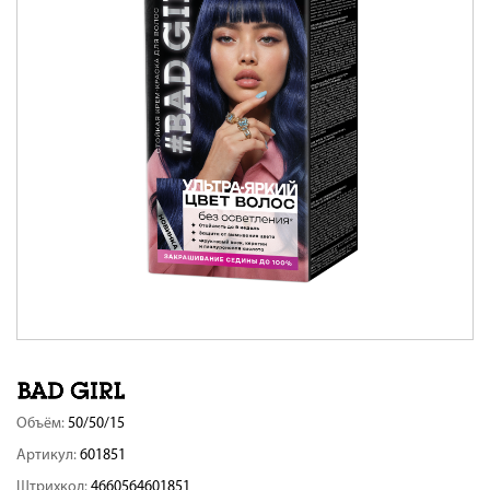
Объём:
50/50/15
Артикул:
601851
Штрихкод:
4660564601851