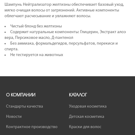
Шампунь Нейтрализатор желтизны обеспечивает базовый уход,
мягко очищая волосы от загрязнений. Активные компоненты
облегчают расчесывание и увлажняют волосы.
Чистый блонд без желтизны
Содержит натуральные компоненты: Глицерин, Экстракт алоэ
вера, Персиковое масло, Д-пантенол
Без аммиака, формальдегидов, персульфатов, перекиси и
спирта.
Не тестируется на животных
О КОМПАНИИ
КАТАЛОГ
Стандарты качества
Уходовая косметика
Новости
Детская косметика
Контрактное производство
Краски для волос