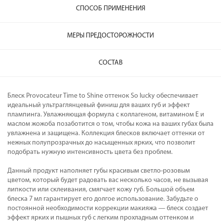
СПОСОБ ПРИМЕНЕНИЯ
МЕРЫ ПРЕДОСТОРОЖНОСТИ
СОСТАВ
Блеск Provocateur Time to Shine оттенок So lucky обеспечивает
идеальный ультраглянцевый финиш для ваших губ и эффект
плампинга. Увлажняющая формула с коллагеном, витамином Е и
маслом жожоба позаботится о том, чтобы кожа на ваших губах была
увлажнена и защищена. Коллекция блесков включает оттенки от
нежных полупрозрачных до насыщенных ярких, что позволит
подобрать нужную интенсивность цвета без проблем.
Данный продукт наполняет губы красивым светло-розовым
цветом, который будет радовать вас несколько часов, не вызывая
липкости или склеивания, смягчает кожу губ. Большой объем
блеска 7 мл гарантирует его долгое использование. Забудьте о
постоянной необходимости коррекции макияжа — блеск создает
эффект ярких и пышных губ с легким прохладным оттенком и