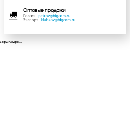
Оптовые продажи
Россия -
petrov@bigcom.ru
Экспорт -
klubkov@bigcom.ru
загрузка карты...