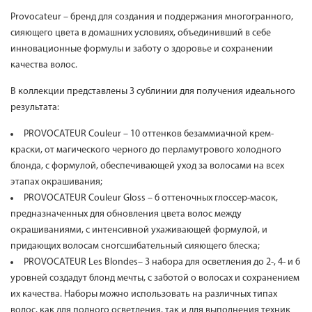
Provocateur – бренд для создания и поддержания многогранного,
сияющего цвета в домашних условиях, объединивший в себе
инновационные формулы и заботу о здоровье и сохранении
качества волос.
В коллекции представлены 3 сублинии для получения идеального
результата:
PROVOCATEUR Couleur – 10 оттенков безаммиачной крем-
краски, от магического черного до перламутрового холодного
блонда, с формулой, обеспечивающей уход за волосами на всех
этапах окрашивания;
PROVOCATEUR Couleur Gloss – 6 оттеночных глоссер-масок,
предназначенных для обновления цвета волос между
окрашиваниями, с интенсивной ухаживающей формулой, и
придающих волосам сногсшибательный сияющего блеска;
PROVOCATEUR Les Blondes– 3 набора для осветления до 2-, 4- и 6
уровней создадут блонд мечты, с заботой о волосах и сохранением
их качества. Наборы можно использовать на различных типах
волос, как для полного осветления, так и для выполнения техник