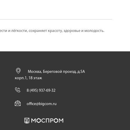
и и лёгкости, сохраняет красоту, здоровье и молодость.
Москва, Береговой проезд, д.5А
корп.1, 18 этаж
8 (495) 937-69-32
office@bigcom.ru