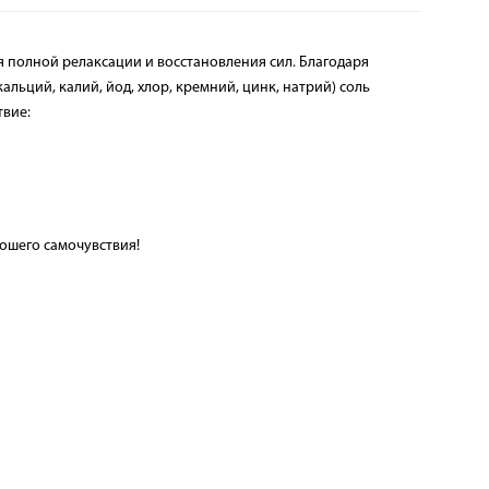
я полной релаксации и восстановления сил. Благодаря
ьций, калий, йод, хлор, кремний, цинк, натрий) соль
твие:
рошего самочувствия!