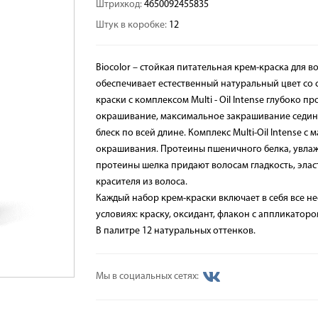
Штрихкод:
4650092455835
Штук в коробке:
12
Biocolor – стойкая питательная крем-краска для в
обеспечивает естественный натуральный цвет со
краски с комплексом Multi - Oil Intense глубоко 
окрашивание, максимальное закрашивание седины
блеск по всей длине. Комплекс Multi-Oil Intense 
окрашивания. Протеины пшеничного белка, увлажн
протеины шелка придают волосам гладкость, элас
красителя из волоса.
Каждый набор крем-краски включает в себя все 
условиях: краску, оксидант, флакон с аппликатор
В палитре 12 натуральных оттенков.
Мы в социальных сетях: