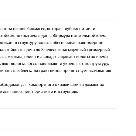
олос на основе биомасел, которая глубоко питает и
 стойким покрытием седины. Формула питательной крем-
проникает в структуру волоса, обеспечивая равномерное
, стойкость цвета до 8 недель и насыщенный трехмерный
с маслами льна, оливы и авокадо защищает волосы во время
яют волосы, восстанавливают и укрепляют их структуру,
тичность и блеск, экстракт киноа препятствует вымыванию
необходимое для комфортного окрашивания в домашних
ом для нанесения, перчатки и инструкцию.