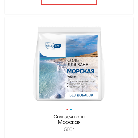
•
•
Соль для ванн
Морская
500г