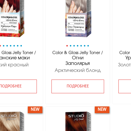
•
•
•
•
•
•
•
•
•
•
•
•
•
•
 Gloss Jelly Toner /
Color & Gloss Jelly Toner /
Color 
анские маки
Огни
Ур
Заполярья
кий красный
Золо
Арктический блонд
ПОДРОБНЕЕ
ПОДРОБНЕЕ
NEW
NEW