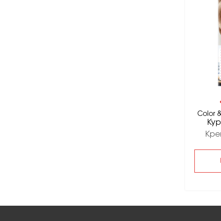
Color &
Ку
Кре