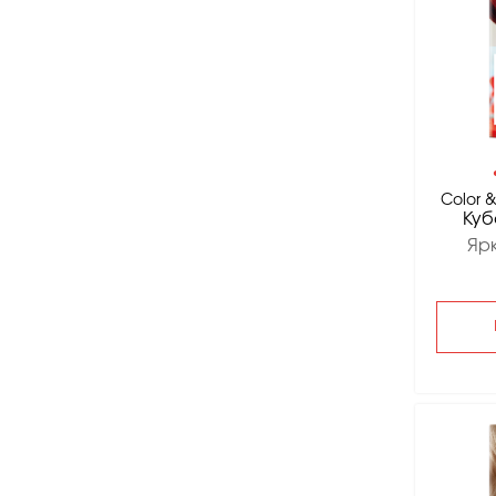
Color &
Куб
Яр