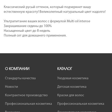
Классический русый оттенок, который подчеркнет вашу
естественную красоту! Великолепный натуральный цвет надолго!
Ультрапитание ваших волос с формулой Multi oil intense
Закрашивание седины до 100%
Насыщенный цвет до 8 недель
Полный сет для домашнего применения.
О КОМПАНИИ
КАТАЛОГ
Стандарты качества
Уходовая косметика
Новости
Детская косметика
Контрактное производство
Краски для волос
Профессиональная косметика
Профессиональная косметика