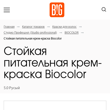
Главная
Каталог товаров
Краски для волос
Студио Профешнл (Studio professional)
BIOCOLOR
Стойкая питательная крем-краска Вiocolor
Стойкая
питательная крем-
краска Вiocolor
5.0 Русый