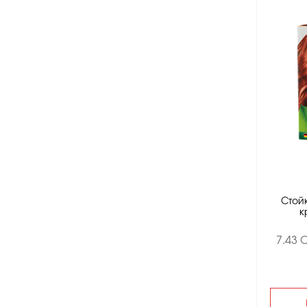
Стой
к
7.43 