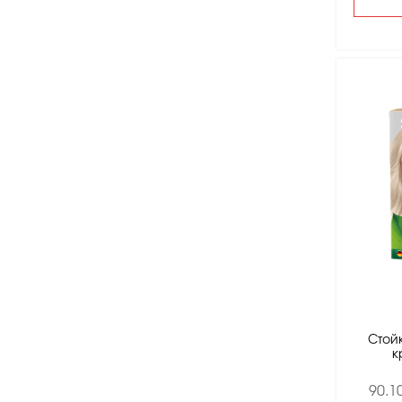
Стой
к
90.1