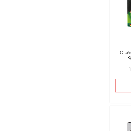
Стой
к