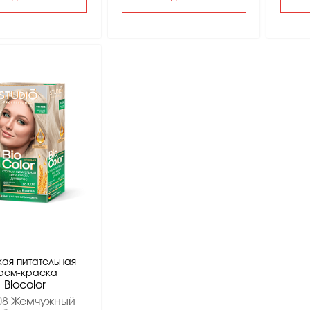
кая питательная
рем-краска
Вiocolor
08 Жемчужный