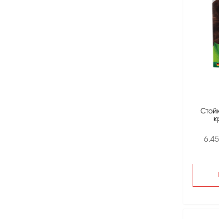
Стой
к
6.4