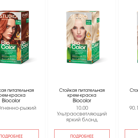
кая питательная
Стойкая питательная
Сто
рем-краска
крем-краска
Вiocolor
Вiocolor
Огненно-рыжий
10.00
90.
Ультраосветляющий
яркий блонд
ПОДРОБНЕЕ
ПОДРОБНЕЕ