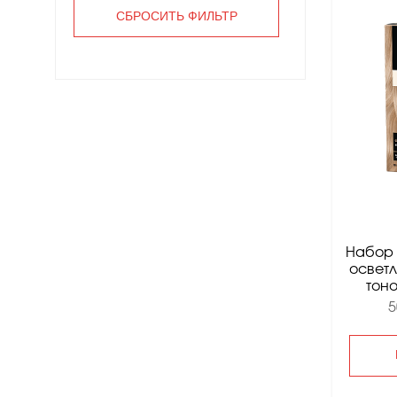
Набор 
осветл
тоно
5